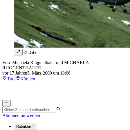
© Hatz
Von
Michaela Ruggenthaler
und
MICHAELA
RUGGENTHALER
vor 17 Jahren
5. März 2009 um 18:06
Tirol
Kärnten
Abonnent:in werden
Rubriken