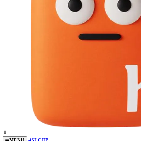
MENÜ
SUCHE