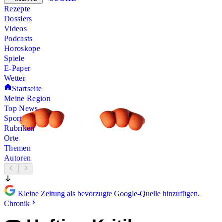
Rezepte
Dossiers
Videos
Podcasts
Horoskope
Spiele
E-Paper
Wetter
Startseite
Meine Region
Top News
Sport
Rubriken
Orte
Themen
Autoren
Kleine Zeitung als bevorzugte Google-Quelle hinzufügen.
Chronik