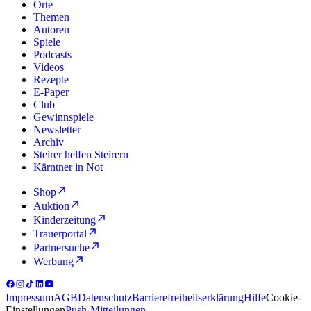
Orte
Themen
Autoren
Spiele
Podcasts
Videos
Rezepte
E-Paper
Club
Gewinnspiele
Newsletter
Archiv
Steirer helfen Steirern
Kärntner in Not
Shop
Auktion
Kinderzeitung
Trauerportal
Partnersuche
Werbung
Impressum
AGB
Datenschutz
Barrierefreiheitserklärung
Hilfe
Cookie-
Einstellungen
Push-Mitteilungen