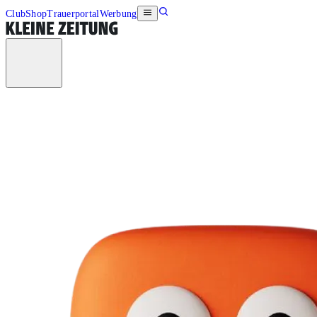
Club
Shop
Trauerportal
Werbung