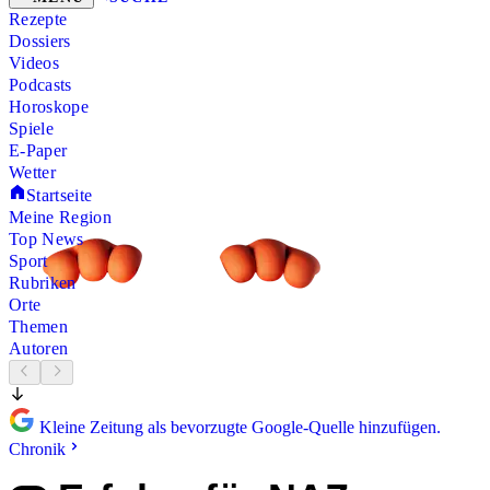
Rezepte
Dossiers
Videos
Podcasts
Horoskope
Spiele
E-Paper
Wetter
Startseite
Meine Region
Top News
Sport
Rubriken
Orte
Themen
Autoren
Kleine Zeitung als bevorzugte Google-Quelle hinzufügen.
Chronik