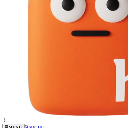
MENÜ
SUCHE