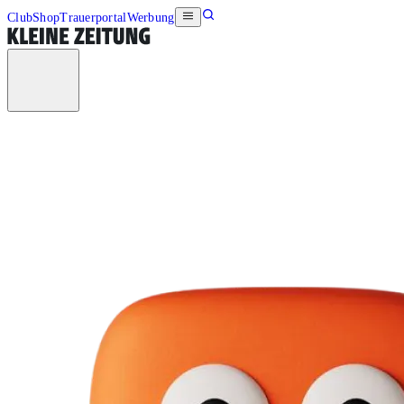
Club
Shop
Trauerportal
Werbung