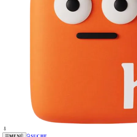
MENÜ
SUCHE