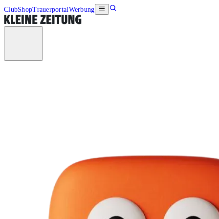
Club
Shop
Trauerportal
Werbung