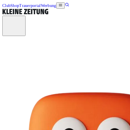
Club
Shop
Trauerportal
Werbung