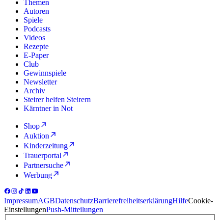
Themen
Autoren
Spiele
Podcasts
Videos
Rezepte
E-Paper
Club
Gewinnspiele
Newsletter
Archiv
Steirer helfen Steirern
Kärntner in Not
Shop
Auktion
Kinderzeitung
Trauerportal
Partnersuche
Werbung
Impressum
AGB
Datenschutz
Barrierefreiheitserklärung
Hilfe
Cookie-
Einstellungen
Push-Mitteilungen