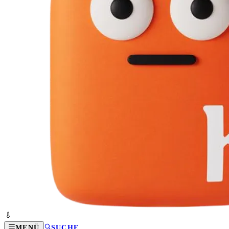
MENÜ
SUCHE