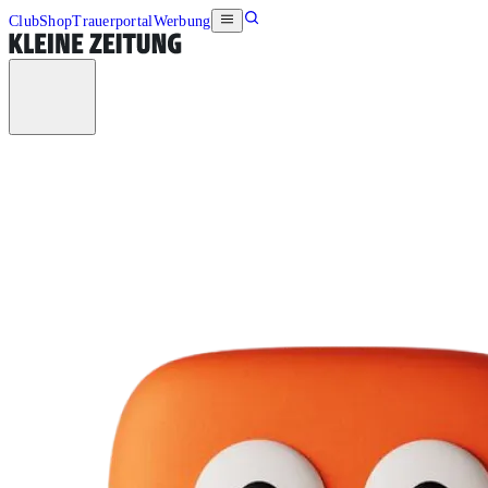
Club
Shop
Trauerportal
Werbung