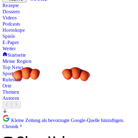
Rezepte
Dossiers
Videos
Podcasts
Horoskope
Spiele
E-Paper
Wetter
Startseite
Meine Region
Top News
Sport
Rubriken
Orte
Themen
Autoren
Kleine Zeitung als bevorzugte Google-Quelle hinzufügen.
Chronik