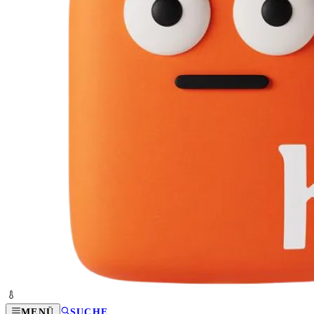
MENÜ
SUCHE