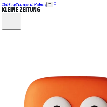
Club
Shop
Trauerportal
Werbung