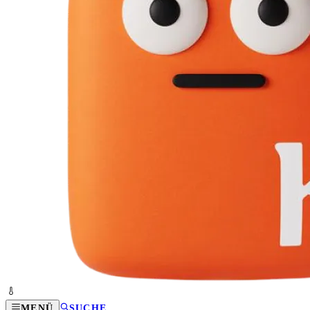
MENÜ
SUCHE