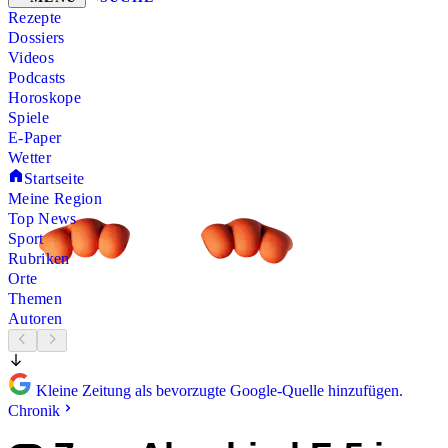
Rezepte
Dossiers
Videos
Podcasts
Horoskope
Spiele
E-Paper
Wetter
Startseite
Meine Region
Top News
Sport
Rubriken
Orte
Themen
Autoren
Kleine Zeitung als bevorzugte Google-Quelle hinzufügen.
Chronik