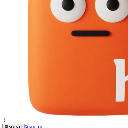
MENÜ
SUCHE