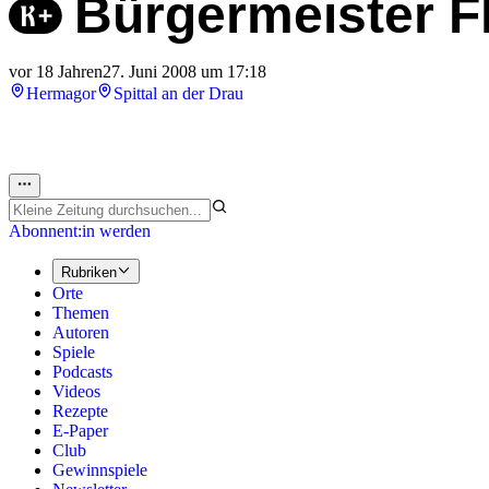
Bürgermeister F
vor 18 Jahren
27. Juni 2008 um 17:18
Hermagor
Spittal an der Drau
Abonnent:in werden
Rubriken
Orte
Themen
Autoren
Spiele
Podcasts
Videos
Rezepte
E-Paper
Club
Gewinnspiele