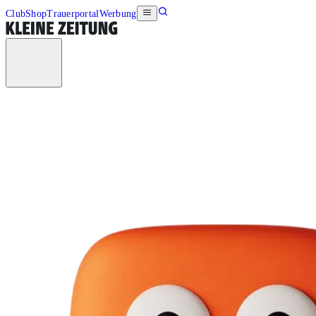
Club
Shop
Trauerportal
Werbung