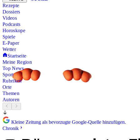
Rezepte
Dossiers
Videos
Podcasts
Horoskope
Spiele
E-Paper
Wetter
Startseite
Meine Region
Top News
Sport
Rubriken
Orte
Themen
Autoren
Kleine Zeitung als bevorzugte Google-Quelle hinzufügen.
Chronik