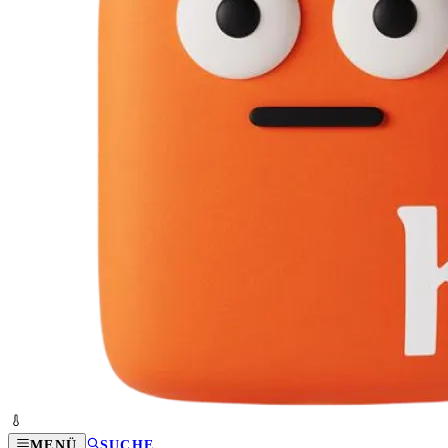
MENÜ
SUCHE