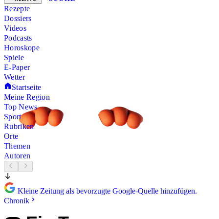
Rezepte
Dossiers
Videos
Podcasts
Horoskope
Spiele
E-Paper
Wetter
Startseite
Meine Region
Top News
Sport
Rubriken
Orte
Themen
Autoren
Kleine Zeitung als bevorzugte Google-Quelle hinzufügen.
Chronik