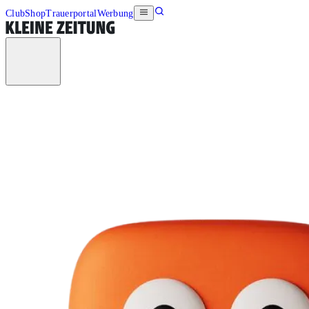
Club
Shop
Trauerportal
Werbung