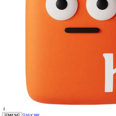
MENÜ
SUCHE