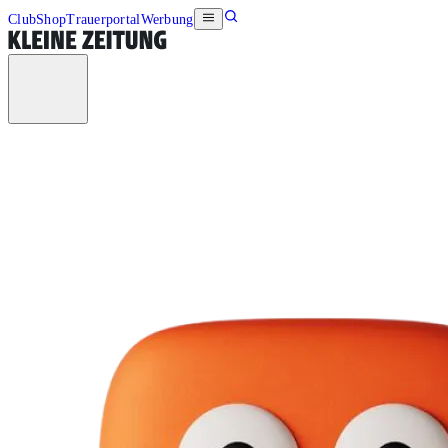
Club
Shop
Trauerportal
Werbung