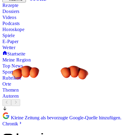
Rezepte
Dossiers
Videos
Podcasts
Horoskope
Spiele
E-Paper
Wetter
Startseite
Meine Region
Top News
Sport
Rubriken
Orte
Themen
Autoren
Kleine Zeitung als bevorzugte Google-Quelle hinzufügen.
Chronik