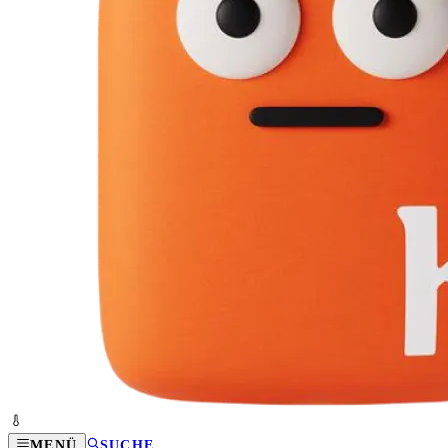
MENÜ
SUCHE