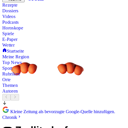
Rezepte
Dossiers
Videos
Podcasts
Horoskope
Spiele
E-Paper
Wetter
Startseite
Meine Region
Top News
Sport
Rubriken
Orte
Themen
Autoren
Kleine Zeitung als bevorzugte Google-Quelle hinzufügen.
Chronik