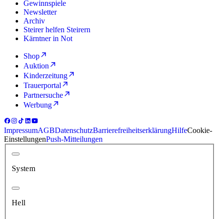
Gewinnspiele
Newsletter
Archiv
Steirer helfen Steirern
Kärntner in Not
Shop
Auktion
Kinderzeitung
Trauerportal
Partnersuche
Werbung
Impressum
AGB
Datenschutz
Barrierefreiheitserklärung
Hilfe
Cookie-
Einstellungen
Push-Mitteilungen
System
Hell