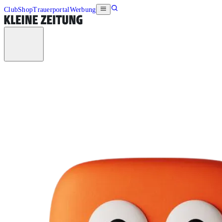
Club
Shop
Trauerportal
Werbung