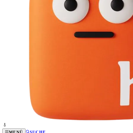
MENÜ
SUCHE