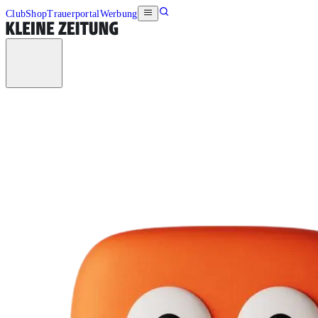
Club
Shop
Trauerportal
Werbung