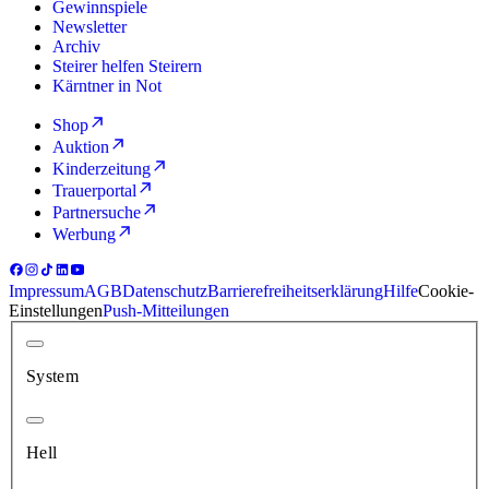
Gewinnspiele
Newsletter
Archiv
Steirer helfen Steirern
Kärntner in Not
Shop
Auktion
Kinderzeitung
Trauerportal
Partnersuche
Werbung
Impressum
AGB
Datenschutz
Barrierefreiheitserklärung
Hilfe
Cookie-
Einstellungen
Push-Mitteilungen
System
Hell