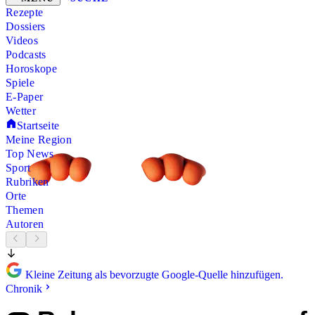
Rezepte
Dossiers
Videos
Podcasts
Horoskope
Spiele
E-Paper
Wetter
Startseite
Meine Region
Top News
Sport
Rubriken
Orte
Themen
Autoren
Kleine Zeitung als bevorzugte Google-Quelle hinzufügen.
Chronik