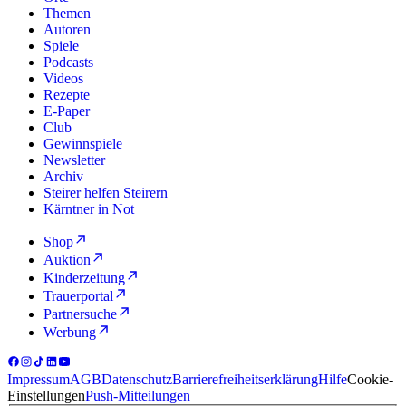
Themen
Autoren
Spiele
Podcasts
Videos
Rezepte
E-Paper
Club
Gewinnspiele
Newsletter
Archiv
Steirer helfen Steirern
Kärntner in Not
Shop
Auktion
Kinderzeitung
Trauerportal
Partnersuche
Werbung
Impressum
AGB
Datenschutz
Barrierefreiheitserklärung
Hilfe
Cookie-
Einstellungen
Push-Mitteilungen