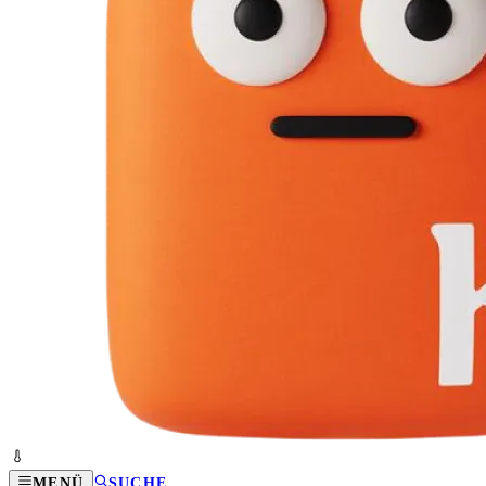
MENÜ
SUCHE