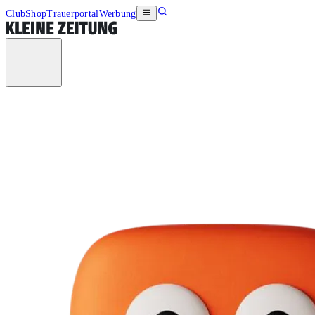
Club
Shop
Trauerportal
Werbung