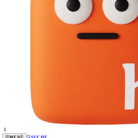
MENÜ
SUCHE