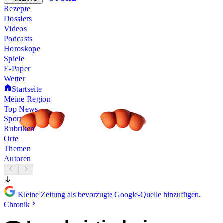
Rezepte
Dossiers
Videos
Podcasts
Horoskope
Spiele
E-Paper
Wetter
Startseite
Meine Region
Top News
Sport
Rubriken
Orte
Themen
Autoren
Kleine Zeitung als bevorzugte Google-Quelle hinzufügen.
Chronik