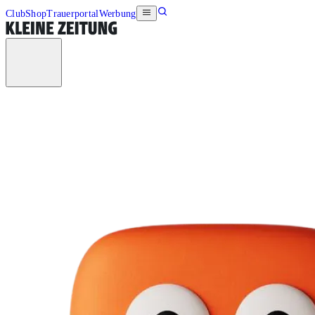
Club
Shop
Trauerportal
Werbung