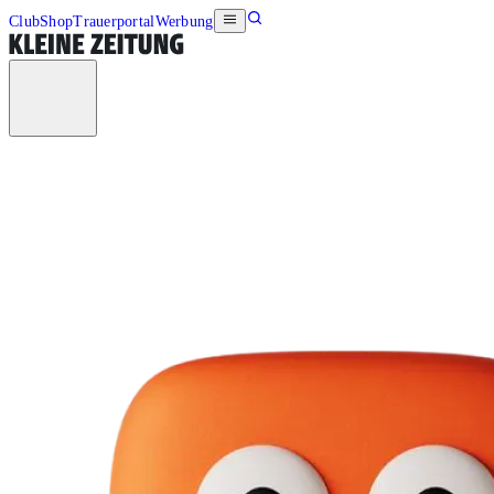
Club
Shop
Trauerportal
Werbung