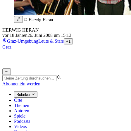
© Herwig Heran
HERWIG HERAN
vor 18 Jahren
26. Juni 2008 um 15:13
Graz-Umgebung
Leute & Stars
+1
Graz
Abonnent:in werden
Rubriken
Orte
Themen
Autoren
Spiele
Podcasts
Videos