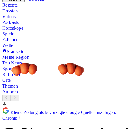
Rezepte
Dossiers
Videos
Podcasts
Horoskope
Spiele
E-Paper
Wetter
Startseite
Meine Region
Top News
Sport
Rubriken
Orte
Themen
Autoren
Kleine Zeitung als bevorzugte Google-Quelle hinzufügen.
Chronik