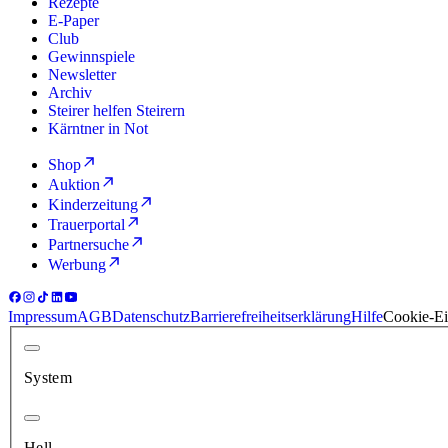
Rezepte
E-Paper
Club
Gewinnspiele
Newsletter
Archiv
Steirer helfen Steirern
Kärntner in Not
Shop
Auktion
Kinderzeitung
Trauerportal
Partnersuche
Werbung
Impressum
AGB
Datenschutz
Barrierefreiheitserklärung
Hilfe
Cookie-Ei
System
Hell