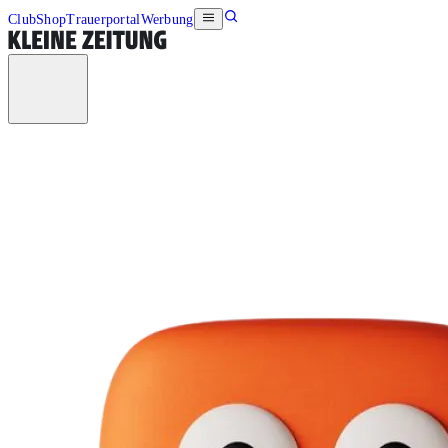
Club
Shop
Trauerportal
Werbung