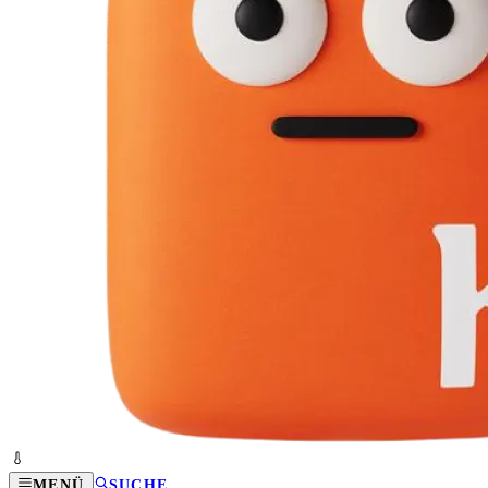
MENÜ
SUCHE