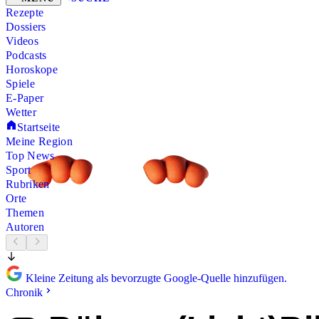
Rezepte
Dossiers
Videos
Podcasts
Horoskope
Spiele
E-Paper
Wetter
Startseite
Meine Region
Top News
Sport
Rubriken
Orte
Themen
Autoren
Kleine Zeitung als bevorzugte Google-Quelle hinzufügen.
Chronik