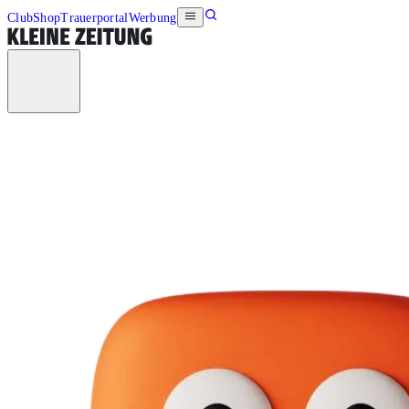
Club
Shop
Trauerportal
Werbung