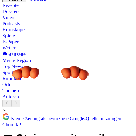
Rezepte
Dossiers
Videos
Podcasts
Horoskope
Spiele
E-Paper
Wetter
Startseite
Meine Region
Top News
Sport
Rubriken
Orte
Themen
Autoren
Kleine Zeitung als bevorzugte Google-Quelle hinzufügen.
Chronik