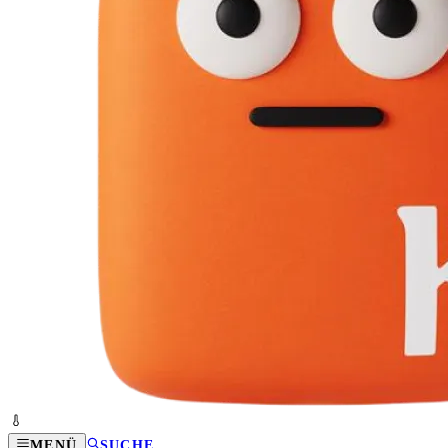
MENÜ
SUCHE