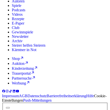
Autoren
Spiele
Podcasts
Videos
Rezepte
E-Paper
Club
Gewinnspiele
Newsletter
Archiv
Steirer helfen Steirern
Kärntner in Not
Shop
Auktion
Kinderzeitung
Trauerportal
Partnersuche
Werbung
Impressum
AGB
Datenschutz
Barrierefreiheitserklärung
Hilfe
Cookie-
Einstellungen
Push-Mitteilungen