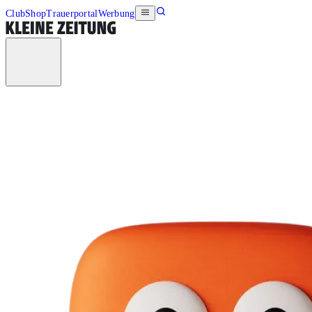
Club
Shop
Trauerportal
Werbung