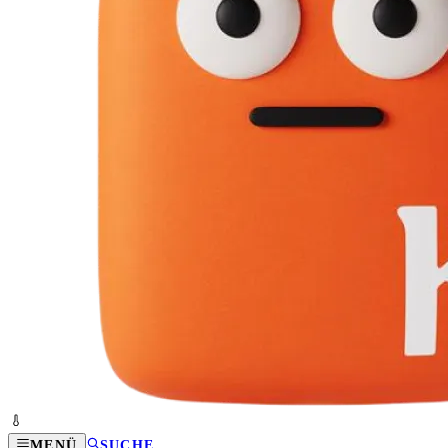
MENÜ
SUCHE