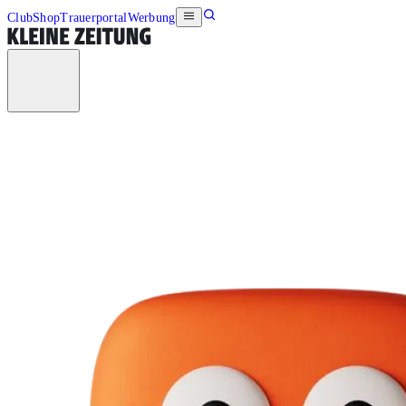
Club
Shop
Trauerportal
Werbung