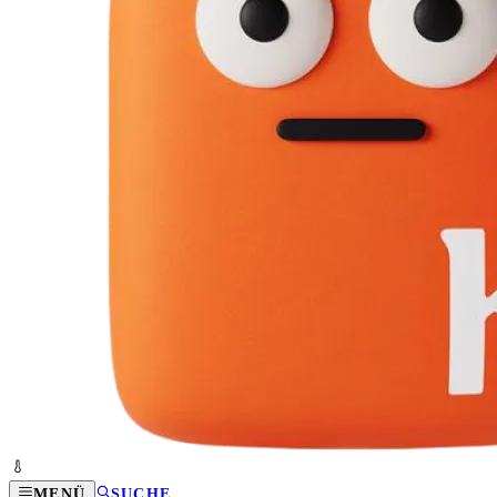
MENÜ
SUCHE