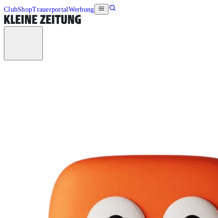
Club
Shop
Trauerportal
Werbung