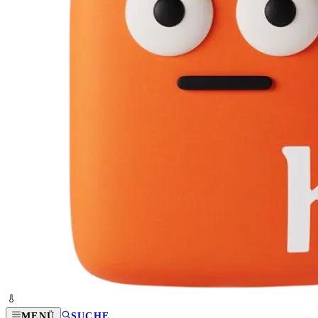
MENÜ
SUCHE