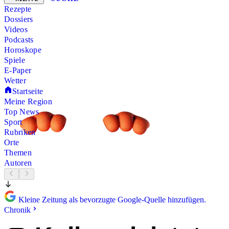
Rezepte
Dossiers
Videos
Podcasts
Horoskope
Spiele
E-Paper
Wetter
Startseite
Meine Region
Top News
Sport
Rubriken
Orte
Themen
Autoren
Kleine Zeitung als bevorzugte Google-Quelle hinzufügen.
Chronik