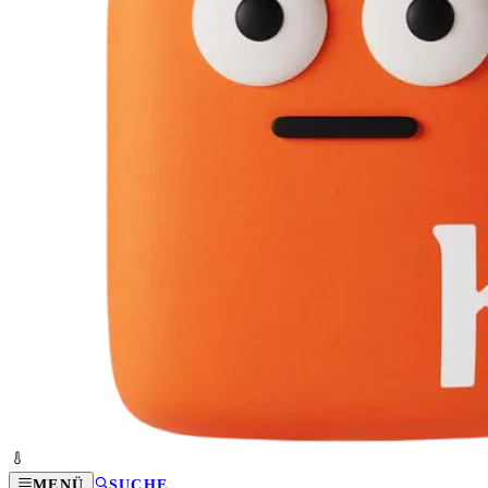
MENÜ
SUCHE