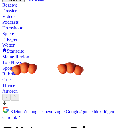
Rezepte
Dossiers
Videos
Podcasts
Horoskope
Spiele
E-Paper
Wetter
Startseite
Meine Region
Top News
Sport
Rubriken
Orte
Themen
Autoren
Kleine Zeitung als bevorzugte Google-Quelle hinzufügen.
Chronik