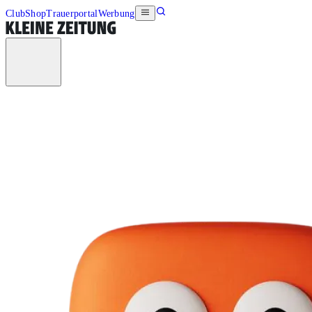
Club
Shop
Trauerportal
Werbung