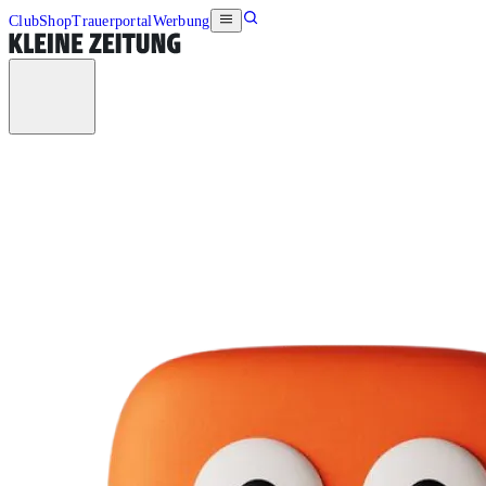
Club
Shop
Trauerportal
Werbung