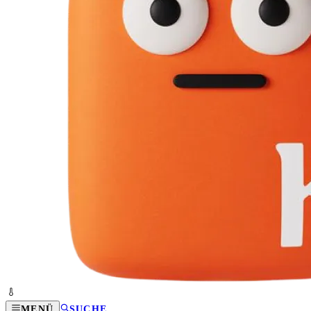
MENÜ
SUCHE