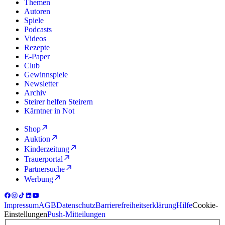
Themen
Autoren
Spiele
Podcasts
Videos
Rezepte
E-Paper
Club
Gewinnspiele
Newsletter
Archiv
Steirer helfen Steirern
Kärntner in Not
Shop
Auktion
Kinderzeitung
Trauerportal
Partnersuche
Werbung
Impressum
AGB
Datenschutz
Barrierefreiheitserklärung
Hilfe
Cookie-
Einstellungen
Push-Mitteilungen