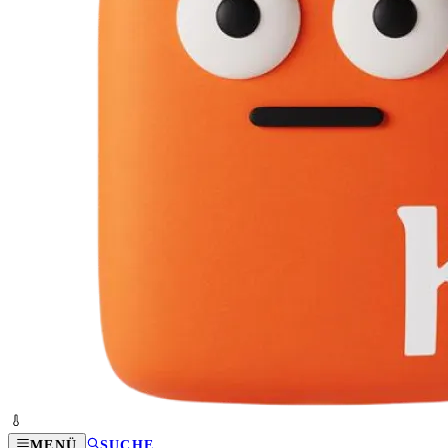
MENÜ
SUCHE