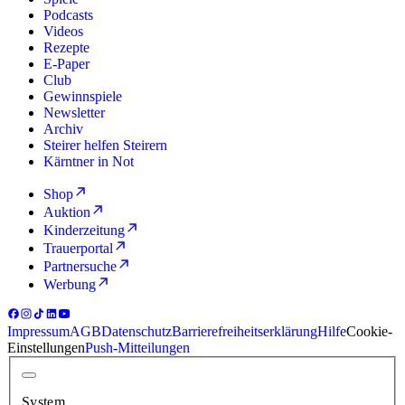
Podcasts
Videos
Rezepte
E-Paper
Club
Gewinnspiele
Newsletter
Archiv
Steirer helfen Steirern
Kärntner in Not
Shop
Auktion
Kinderzeitung
Trauerportal
Partnersuche
Werbung
Impressum
AGB
Datenschutz
Barrierefreiheitserklärung
Hilfe
Cookie-
Einstellungen
Push-Mitteilungen
System