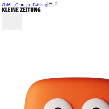
Club
Shop
Trauerportal
Werbung