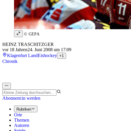
© GEPA
HEINZ TRASCHITZGER
vor 18 Jahren
24. Juni 2008 um 17:09
Klagenfurt Land
Eishockey
+1
Chronik
Abonnent:in werden
Rubriken
Orte
Themen
Autoren
Spiele