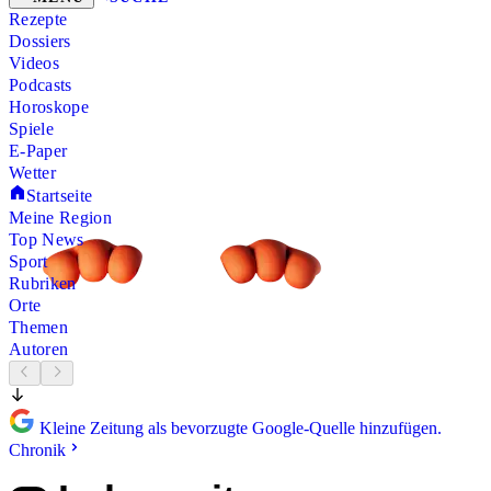
Rezepte
Dossiers
Videos
Podcasts
Horoskope
Spiele
E-Paper
Wetter
Startseite
Meine Region
Top News
Sport
Rubriken
Orte
Themen
Autoren
Kleine Zeitung als bevorzugte Google-Quelle hinzufügen.
Chronik