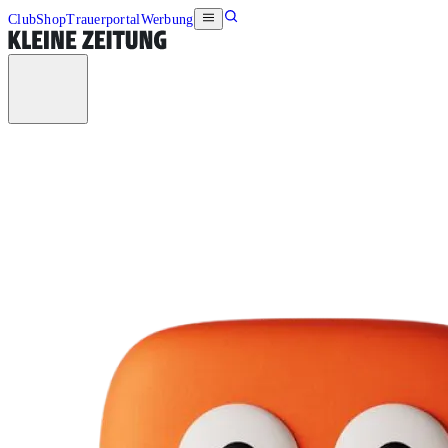
Club
Shop
Trauerportal
Werbung