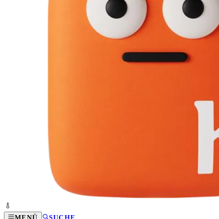
MENÜ
SUCHE