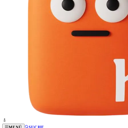
MENÜ
SUCHE