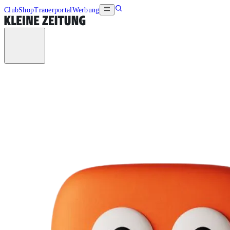
Club
Shop
Trauerportal
Werbung