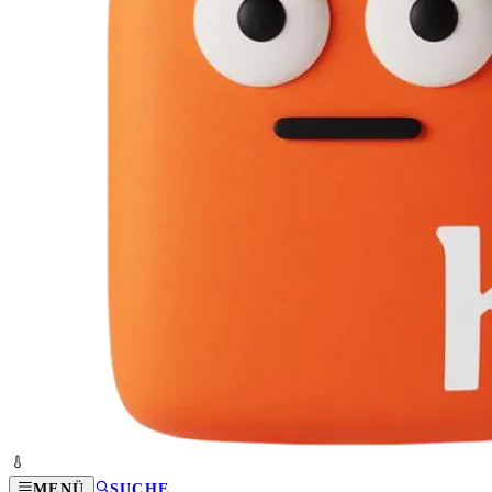
MENÜ
SUCHE