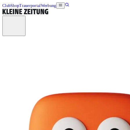
Club
Shop
Trauerportal
Werbung