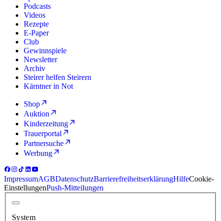
Podcasts
Videos
Rezepte
E-Paper
Club
Gewinnspiele
Newsletter
Archiv
Steirer helfen Steirern
Kärntner in Not
Shop
Auktion
Kinderzeitung
Trauerportal
Partnersuche
Werbung
Impressum
AGB
Datenschutz
Barrierefreiheitserklärung
Hilfe
Cookie-
Einstellungen
Push-Mitteilungen
System