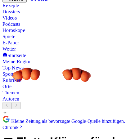
Rezepte
Dossiers
Videos
Podcasts
Horoskope
Spiele
E-Paper
Wetter
Startseite
Meine Region
Top News
Sport
Rubriken
Orte
Themen
Autoren
Kleine Zeitung als bevorzugte Google-Quelle hinzufügen.
Chronik