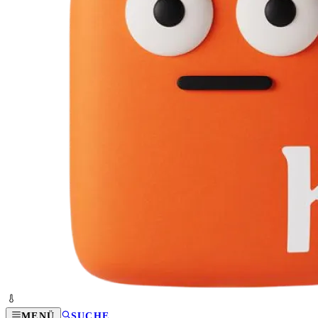
MENÜ
SUCHE