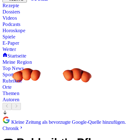
Rezepte
Dossiers
Videos
Podcasts
Horoskope
Spiele
E-Paper
Wetter
Startseite
Meine Region
Top News
Sport
Rubriken
Orte
Themen
Autoren
Kleine Zeitung als bevorzugte Google-Quelle hinzufügen.
Chronik