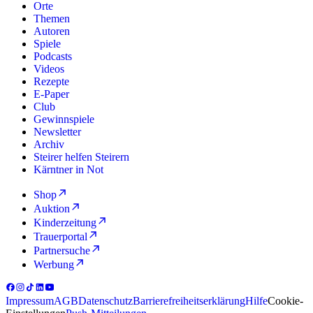
Orte
Themen
Autoren
Spiele
Podcasts
Videos
Rezepte
E-Paper
Club
Gewinnspiele
Newsletter
Archiv
Steirer helfen Steirern
Kärntner in Not
Shop
Auktion
Kinderzeitung
Trauerportal
Partnersuche
Werbung
Impressum
AGB
Datenschutz
Barrierefreiheitserklärung
Hilfe
Cookie-