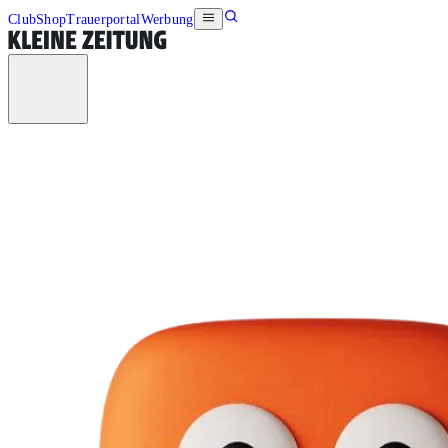
Club
Shop
Trauerportal
Werbung