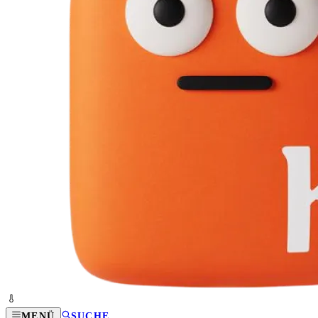
MENÜ
SUCHE