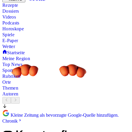
Rezepte
Dossiers
Videos
Podcasts
Horoskope
Spiele
E-Paper
Wetter
Startseite
Meine Region
Top News
Sport
Rubriken
Orte
Themen
Autoren
Kleine Zeitung als bevorzugte Google-Quelle hinzufügen.
Chronik