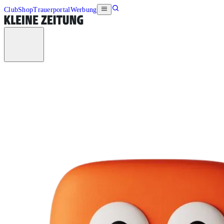
Club
Shop
Trauerportal
Werbung