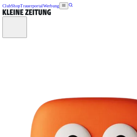
Club
Shop
Trauerportal
Werbung