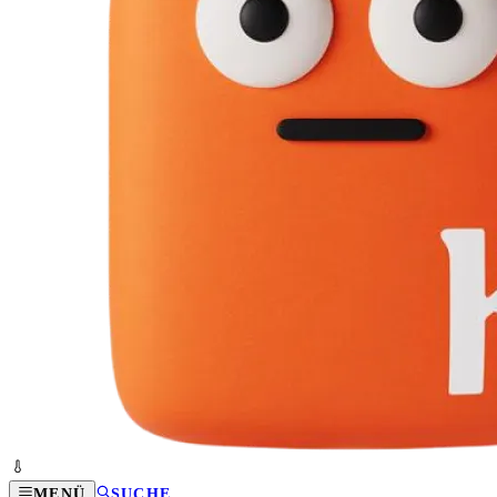
MENÜ
SUCHE