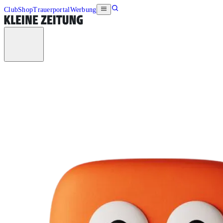
Club
Shop
Trauerportal
Werbung