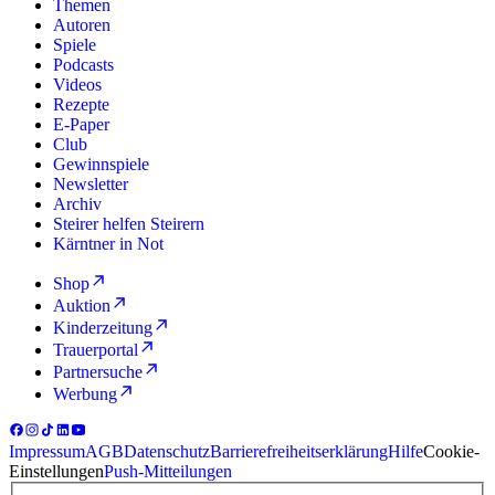
Themen
Autoren
Spiele
Podcasts
Videos
Rezepte
E-Paper
Club
Gewinnspiele
Newsletter
Archiv
Steirer helfen Steirern
Kärntner in Not
Shop
Auktion
Kinderzeitung
Trauerportal
Partnersuche
Werbung
Impressum
AGB
Datenschutz
Barrierefreiheitserklärung
Hilfe
Cookie-
Einstellungen
Push-Mitteilungen