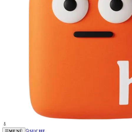
MENÜ
SUCHE