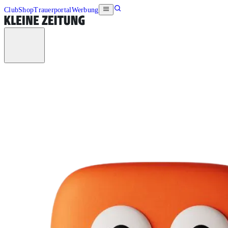
Club
Shop
Trauerportal
Werbung