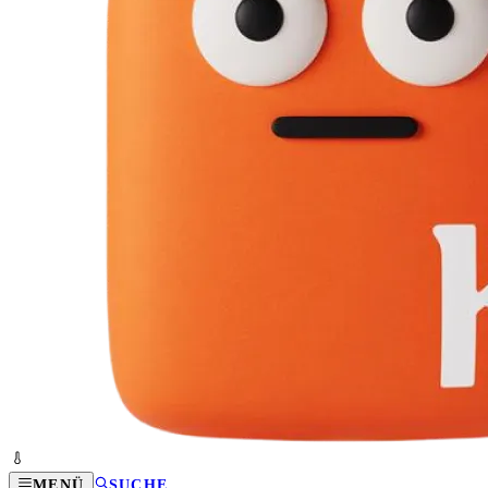
MENÜ
SUCHE