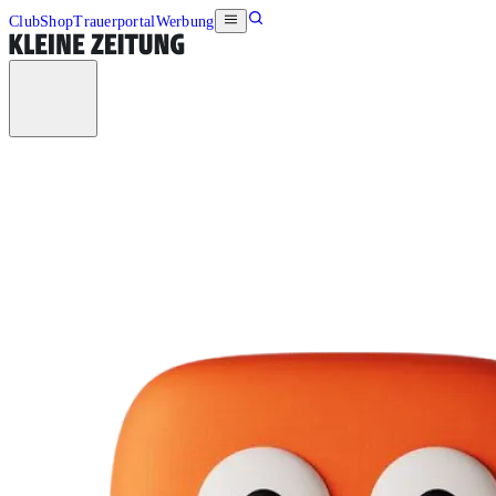
Club
Shop
Trauerportal
Werbung