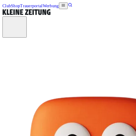
Club
Shop
Trauerportal
Werbung