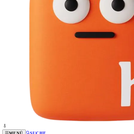
MENÜ
SUCHE