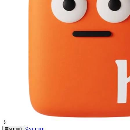
MENÜ
SUCHE