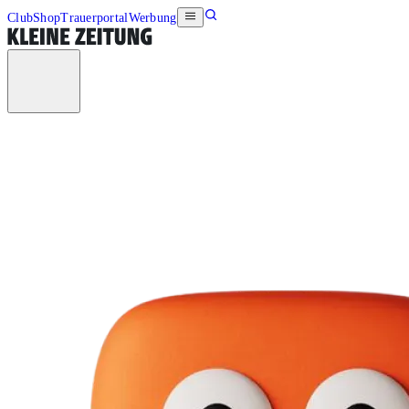
Club
Shop
Trauerportal
Werbung