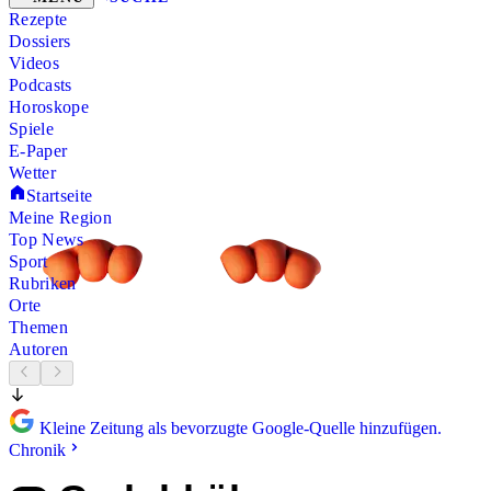
Rezepte
Dossiers
Videos
Podcasts
Horoskope
Spiele
E-Paper
Wetter
Startseite
Meine Region
Top News
Sport
Rubriken
Orte
Themen
Autoren
Kleine Zeitung als bevorzugte Google-Quelle hinzufügen.
Chronik