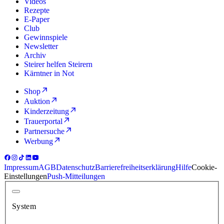
Videos
Rezepte
E-Paper
Club
Gewinnspiele
Newsletter
Archiv
Steirer helfen Steirern
Kärntner in Not
Shop
Auktion
Kinderzeitung
Trauerportal
Partnersuche
Werbung
Impressum
AGB
Datenschutz
Barrierefreiheitserklärung
Hilfe
Cookie-
Einstellungen
Push-Mitteilungen
System