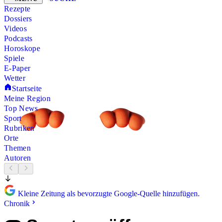
Rezepte
Dossiers
Videos
Podcasts
Horoskope
Spiele
E-Paper
Wetter
Startseite
Meine Region
Top News
Sport
Rubriken
Orte
Themen
Autoren
Kleine Zeitung als bevorzugte Google-Quelle hinzufügen.
Chronik