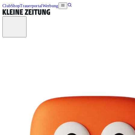
Club
Shop
Trauerportal
Werbung