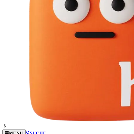
MENÜ
SUCHE