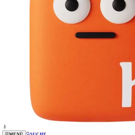
MENÜ
SUCHE