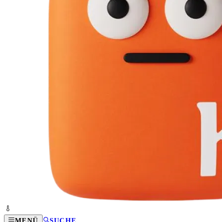
MENÜ
SUCHE