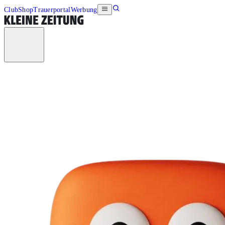
Club
Shop
Trauerportal
Werbung