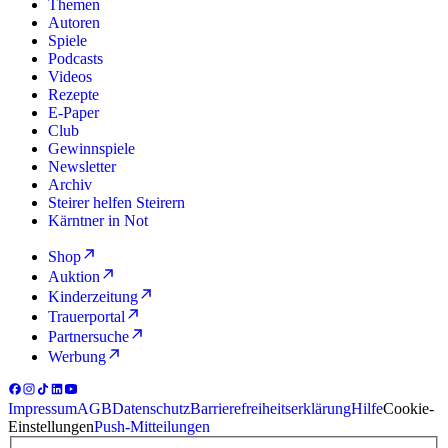
Themen
Autoren
Spiele
Podcasts
Videos
Rezepte
E-Paper
Club
Gewinnspiele
Newsletter
Archiv
Steirer helfen Steirern
Kärntner in Not
Shop
Auktion
Kinderzeitung
Trauerportal
Partnersuche
Werbung
Impressum
AGB
Datenschutz
Barrierefreiheitserklärung
Hilfe
Cookie-
Einstellungen
Push-Mitteilungen