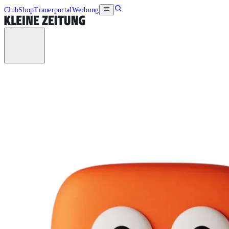
Club
Shop
Trauerportal
Werbung