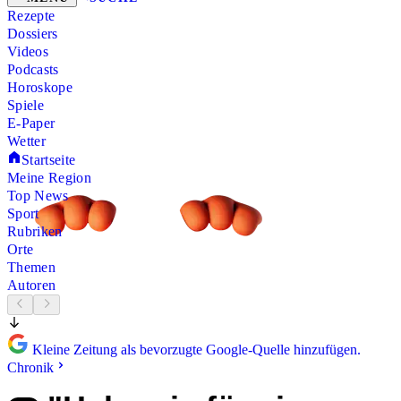
Rezepte
Dossiers
Videos
Podcasts
Horoskope
Spiele
E-Paper
Wetter
Startseite
Meine Region
Top News
Sport
Rubriken
Orte
Themen
Autoren
Kleine Zeitung als bevorzugte Google-Quelle hinzufügen.
Chronik