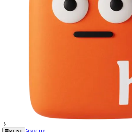
MENÜ
SUCHE