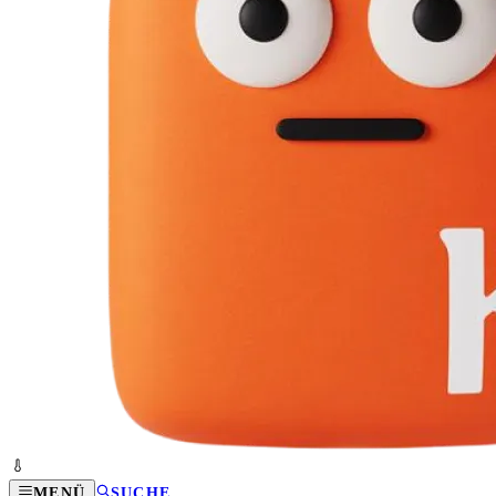
MENÜ
SUCHE