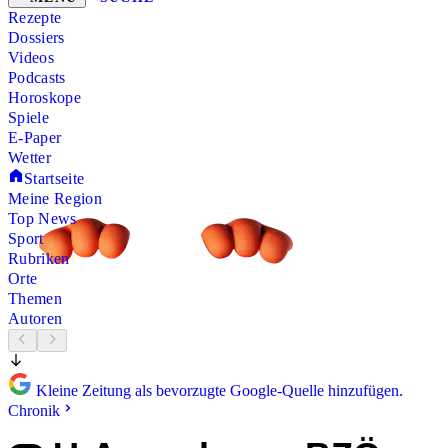
Rezepte
Dossiers
Videos
Podcasts
Horoskope
Spiele
E-Paper
Wetter
Startseite
Meine Region
Top News
Sport
Rubriken
Orte
Themen
Autoren
Kleine Zeitung als bevorzugte Google-Quelle hinzufügen.
Chronik