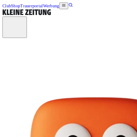
Club
Shop
Trauerportal
Werbung