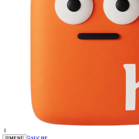
MENÜ
SUCHE