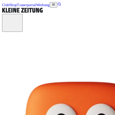
Club
Shop
Trauerportal
Werbung