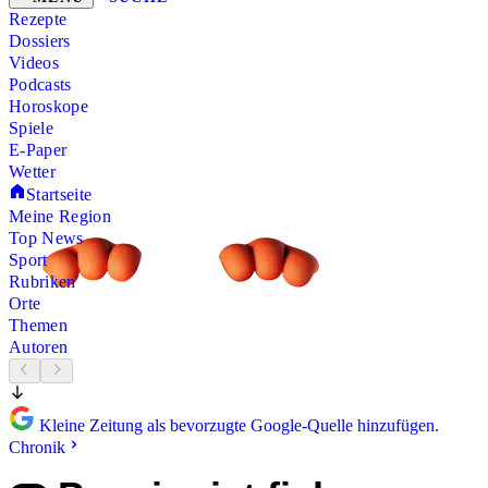
Rezepte
Dossiers
Videos
Podcasts
Horoskope
Spiele
E-Paper
Wetter
Startseite
Meine Region
Top News
Sport
Rubriken
Orte
Themen
Autoren
Kleine Zeitung als bevorzugte Google-Quelle hinzufügen.
Chronik