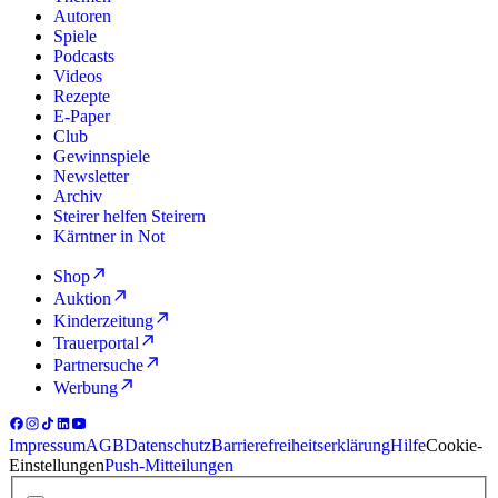
Autoren
Spiele
Podcasts
Videos
Rezepte
E-Paper
Club
Gewinnspiele
Newsletter
Archiv
Steirer helfen Steirern
Kärntner in Not
Shop
Auktion
Kinderzeitung
Trauerportal
Partnersuche
Werbung
Impressum
AGB
Datenschutz
Barrierefreiheitserklärung
Hilfe
Cookie-
Einstellungen
Push-Mitteilungen