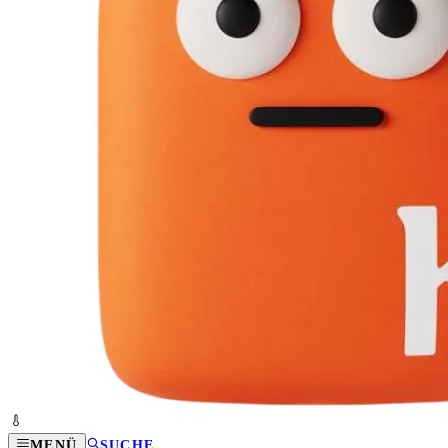
MENÜ
SUCHE