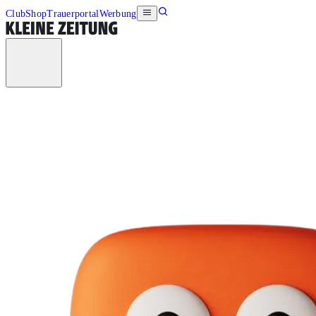
Club
Shop
Trauerportal
Werbung