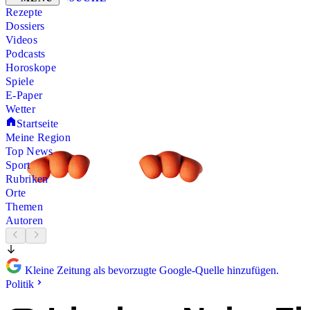
Rezepte
Dossiers
Videos
Podcasts
Horoskope
Spiele
E-Paper
Wetter
Startseite
Meine Region
Top News
Sport
Rubriken
Orte
Themen
Autoren
Kleine Zeitung als bevorzugte Google-Quelle hinzufügen.
Politik