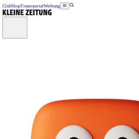
Club
Shop
Trauerportal
Werbung