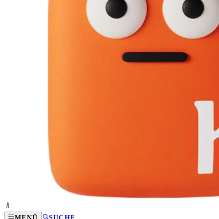
MENÜ
SUCHE