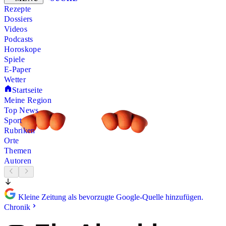
Rezepte
Dossiers
Videos
Podcasts
Horoskope
Spiele
E-Paper
Wetter
Startseite
Meine Region
Top News
Sport
Rubriken
Orte
Themen
Autoren
Kleine Zeitung als bevorzugte Google-Quelle hinzufügen.
Chronik