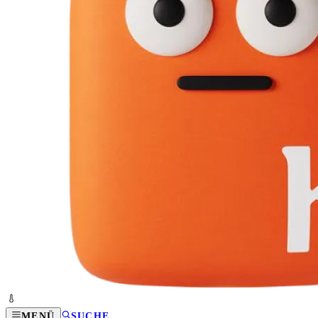
MENÜ
SUCHE