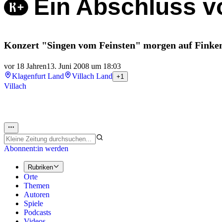
Ein Abschluss v
Konzert "Singen vom Feinsten" morgen auf Finken
vor 18 Jahren
13. Juni 2008 um 18:03
Klagenfurt Land
Villach Land
+1
Villach
Abonnent:in werden
Rubriken
Orte
Themen
Autoren
Spiele
Podcasts
Videos