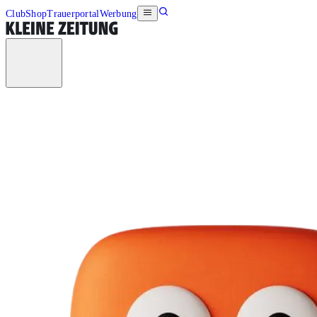
Club
Shop
Trauerportal
Werbung