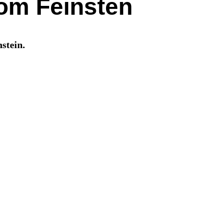
om Feinsten
stein.