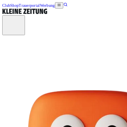
Club
Shop
Trauerportal
Werbung