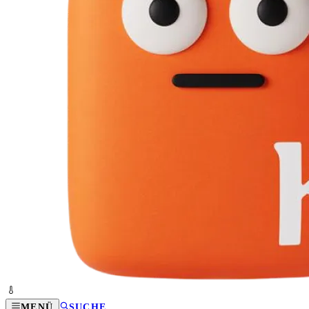
MENÜ
SUCHE