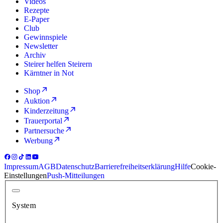
Videos
Rezepte
E-Paper
Club
Gewinnspiele
Newsletter
Archiv
Steirer helfen Steirern
Kärntner in Not
Shop
Auktion
Kinderzeitung
Trauerportal
Partnersuche
Werbung
Impressum
AGB
Datenschutz
Barrierefreiheitserklärung
Hilfe
Cookie-
Einstellungen
Push-Mitteilungen
System