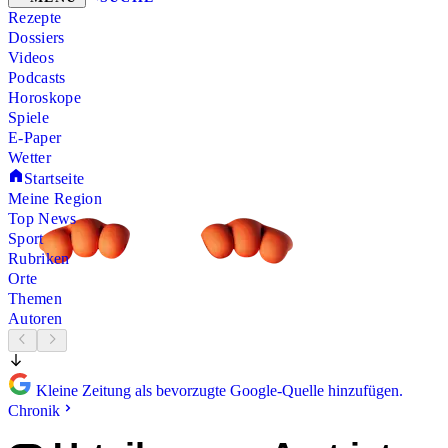
Rezepte
Dossiers
Videos
Podcasts
Horoskope
Spiele
E-Paper
Wetter
Startseite
Meine Region
Top News
Sport
Rubriken
Orte
Themen
Autoren
Kleine Zeitung als bevorzugte Google-Quelle hinzufügen.
Chronik