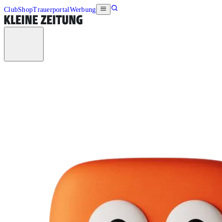
Club
Shop
Trauerportal
Werbung