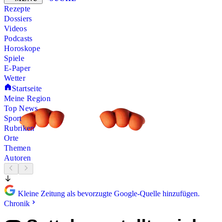
Rezepte
Dossiers
Videos
Podcasts
Horoskope
Spiele
E-Paper
Wetter
Startseite
Meine Region
Top News
Sport
Rubriken
Orte
Themen
Autoren
Kleine Zeitung als bevorzugte Google-Quelle hinzufügen.
Chronik