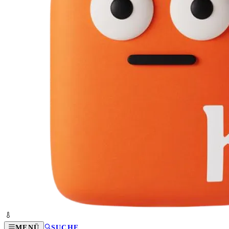
MENÜ
SUCHE