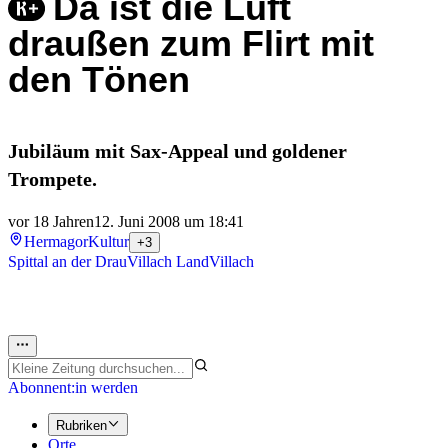
Da ist die Luft
draußen zum Flirt mit
den Tönen
Jubiläum mit Sax-Appeal und goldener
Trompete.
vor 18 Jahren
12. Juni 2008 um 18:41
Hermagor
Kultur
+3
Spittal an der Drau
Villach Land
Villach
Abonnent:in werden
Rubriken
Orte