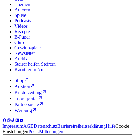
Themen
Autoren
Spiele
Podcasts
Videos
Rezepte
E-Paper
Club
Gewinnspiele
Newsletter
Archiv
Steirer helfen Steirern
Kärntner in Not
Shop
Auktion
Kinderzeitung
Trauerportal
Partnersuche
Werbung
Impressum
AGB
Datenschutz
Barrierefreiheitserklärung
Hilfe
Cookie-
Einstellungen
Push-Mitteilungen