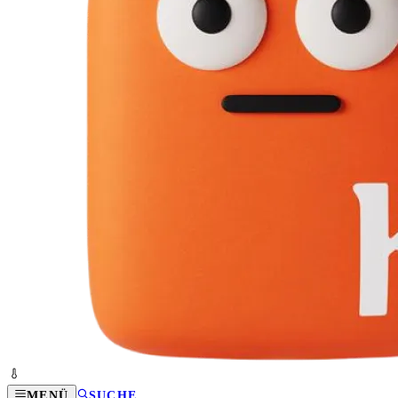
MENÜ
SUCHE