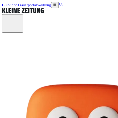
Club
Shop
Trauerportal
Werbung