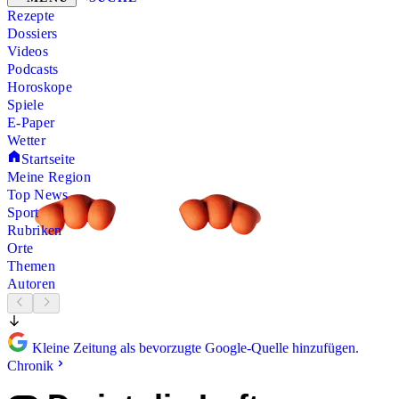
Rezepte
Dossiers
Videos
Podcasts
Horoskope
Spiele
E-Paper
Wetter
Startseite
Meine Region
Top News
Sport
Rubriken
Orte
Themen
Autoren
Kleine Zeitung als bevorzugte Google-Quelle hinzufügen.
Chronik