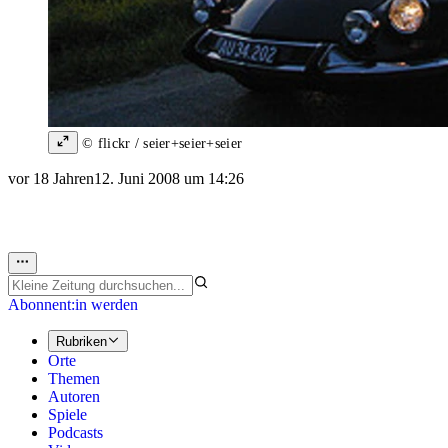
© flickr / seier+seier+seier
vor 18 Jahren
12. Juni 2008 um 14:26
Abonnent:in werden
Rubriken
Orte
Themen
Autoren
Spiele
Podcasts