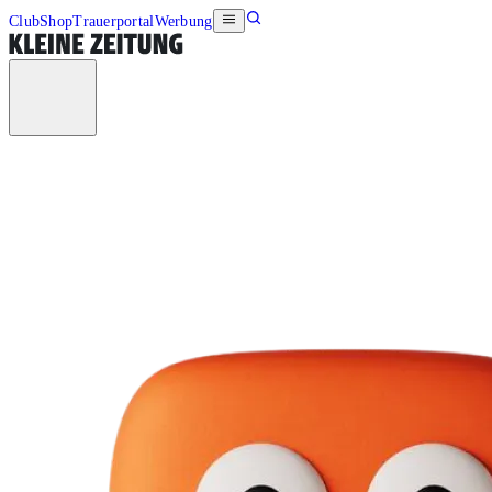
Club
Shop
Trauerportal
Werbung