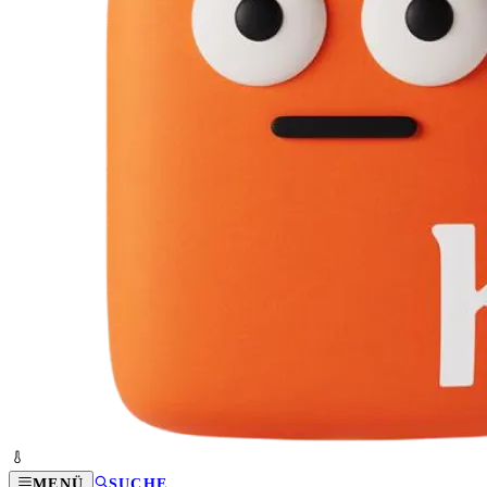
MENÜ
SUCHE