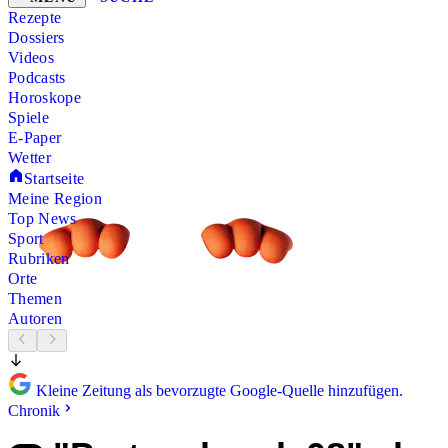
Rezepte
Dossiers
Videos
Podcasts
Horoskope
Spiele
E-Paper
Wetter
Startseite
Meine Region
Top News
Sport
Rubriken
Orte
Themen
Autoren
Kleine Zeitung als bevorzugte Google-Quelle hinzufügen.
Chronik