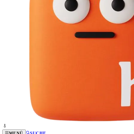
MENÜ
SUCHE