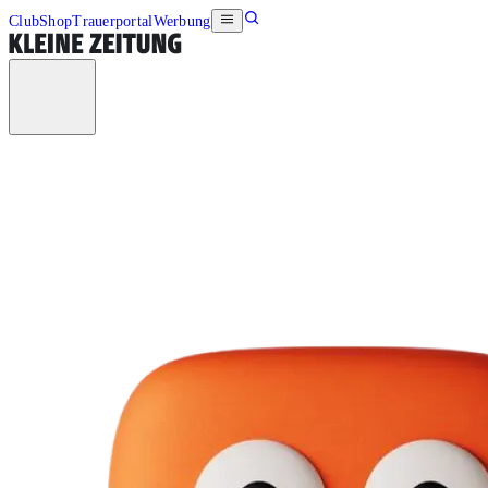
Club
Shop
Trauerportal
Werbung