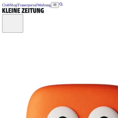
Club
Shop
Trauerportal
Werbung