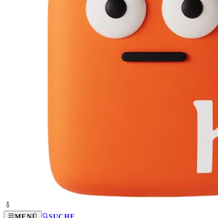
MENÜ
SUCHE