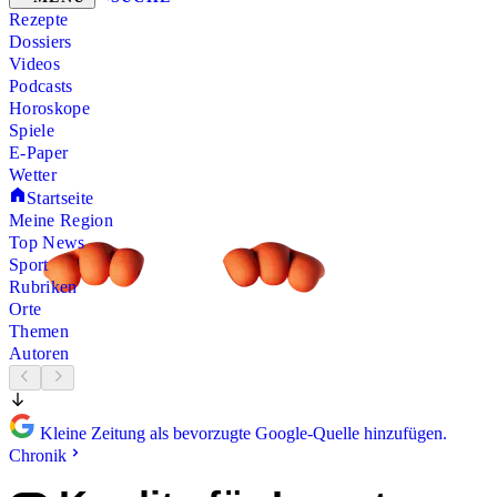
Rezepte
Dossiers
Videos
Podcasts
Horoskope
Spiele
E-Paper
Wetter
Startseite
Meine Region
Top News
Sport
Rubriken
Orte
Themen
Autoren
Kleine Zeitung als bevorzugte Google-Quelle hinzufügen.
Chronik