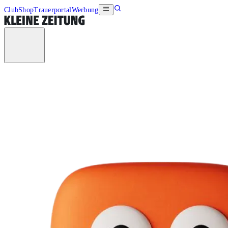
Club
Shop
Trauerportal
Werbung