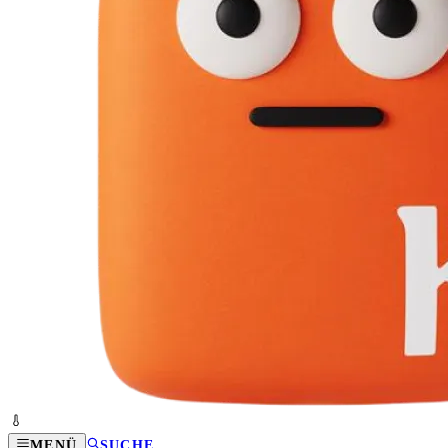
MENÜ
SUCHE