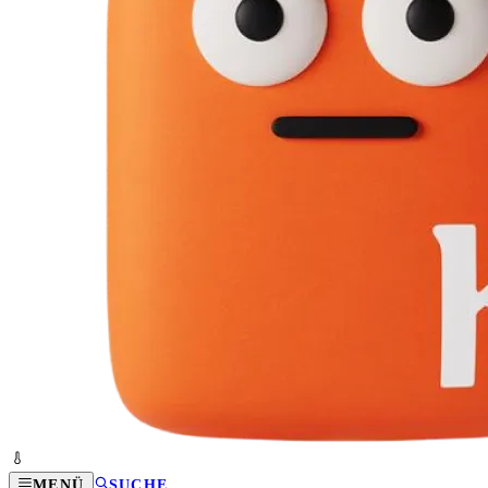
MENÜ
SUCHE