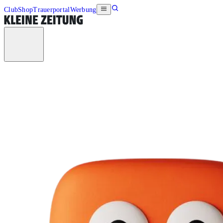
Club
Shop
Trauerportal
Werbung